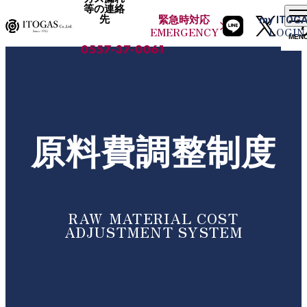
等の連絡
先
緊急時
対応
my
ITOG
EMERGENCY
LOGIN
MEN
原料費調整制度
RAW MATERIAL COST
ADJUSTMENT SYSTEM