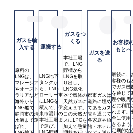
ガスをつ
ガスを輸
くる
お客様
運搬する
入する
もとへ
ガスを送
本社工場
る
で、LNG
原料の
貯槽から
最後に、
LNG地下
LNGは、
LNGを取
客様のも
タンクか
マレーシア
り出し、
でガス機
ら、LNG
やオースト
LNG気化
を通じて
ローリー車
ラリアなど
器で気体の
都市ガスは
理や暖房
にLNGを
海外から
天然ガスに
道路に埋め
どに利用
積んで、伊
LNG船で
変えます。
てあるガス
れます。
東市湯川の
静岡市の清
この天然ガ
管を通じて
全に使用
本社工場ま
水港まで運
スにLPGを
各家庭や旅
きるよう
で運び、
ばれ、
加えて熱量
館・ホテル
定期的な
LNG貯槽
LNG地下
調整を行い
などへ送ら