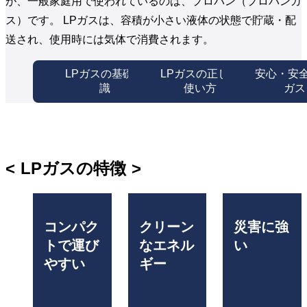
が、一般家庭用で使われているのは、プロパン（プロパンガ
ス）です。 LPガスは、容積が小さい液体の状態で貯蔵・配
送され、使用時には気体で消費されます。
LPガスの基礎知
LPガスの正しい
安心・安全
識
使い方
ガス
LPガスの特徴
コンパク
クリーン
災害に強
トで運び
なエネル
い
やすい
ギー