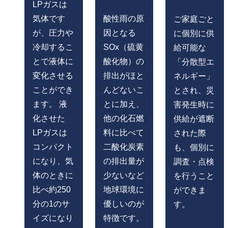
LPガスは
気体です
酸性雨の原
ご家庭ごと
が、圧力や
因となる
に個別に供
冷却するこ
SOx（硫黄
給可能な
とで液体に
酸化物）の
「分散型エ
変化させる
排出がほと
ネルギー」
ことができ
んどないこ
とされ、災
ます。 液
とに加え、
害発生時に
化させた
他の化石燃
供給が遮断
LPガスは
料に比べて
された際
コンパクト
二酸化炭素
も、個別に
になり、気
の排出量が
調査・点検
体のときに
少ないなど
を行うこと
比べ約250
地球環境に
ができま
分の1のサ
優しいのが
す。
イズになり
特徴です。