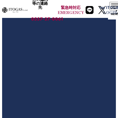
等の連絡
先
緊急時
対応
my
ITOG
EMERGENCY
LOGIN
MEN