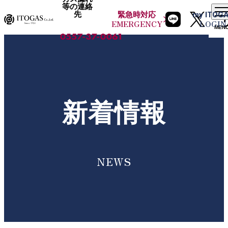
等の連絡
先
緊急時
対応
my
ITOG
EMERGENCY
LOGIN
MEN
新着情報
NEWS