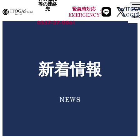
等の連絡
先
緊急時
対応
my
ITOG
EMERGENCY
LOGIN
MEN
新着情報
NEWS