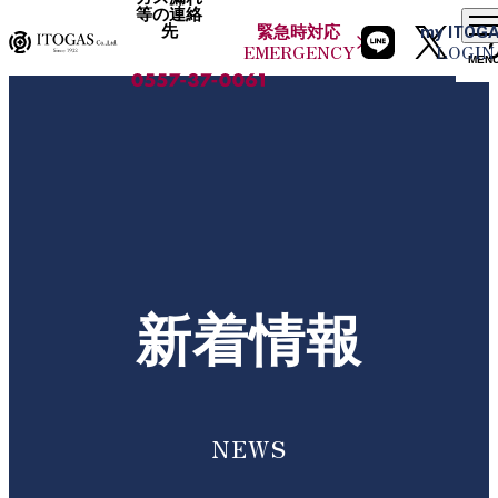
等の連絡
先
緊急時
対応
my
ITOG
EMERGENCY
LOGIN
MEN
新着情報
NEWS