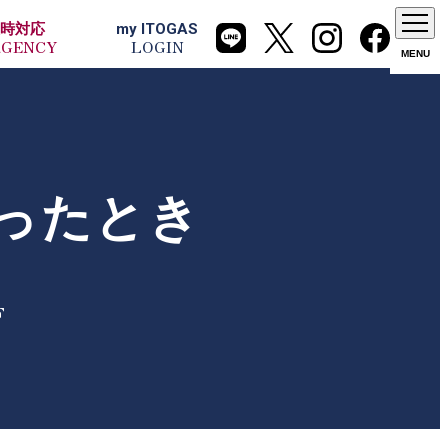
時
対応
my
ITOGAS
RGENCY
LOGIN
MENU
ったとき
F