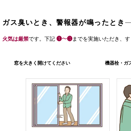
ガス臭いとき、警報器が鳴ったとき
火気は厳禁
です。
下記
❶～❸
までを実施いただき、す
窓を大きく開けてください
機器栓・ガ